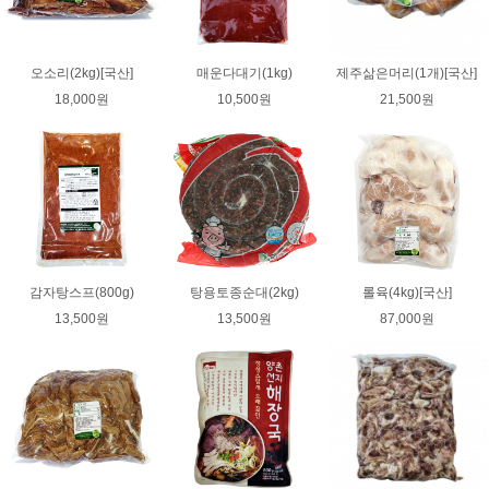
오소리(2kg)[국산]
매운다대기(1kg)
제주삶은머리(1개)[국산]
18,000원
10,500원
21,500원
감자탕스프(800g)
탕용토종순대(2kg)
롤육(4kg)[국산]
13,500원
13,500원
87,000원