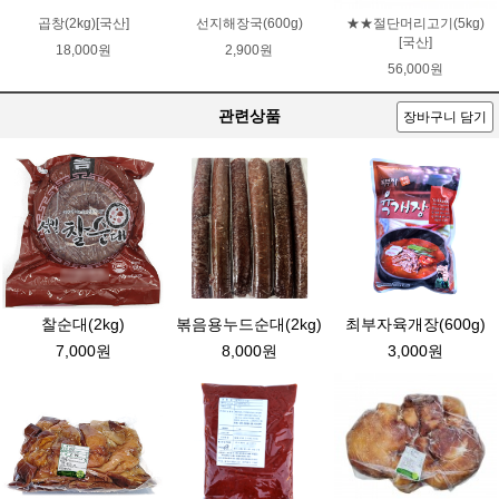
곱창(2kg)[국산]
선지해장국(600g)
★★절단머리고기(5kg)
[국산]
18,000원
2,900원
56,000원
관련상품
장바구니 담기
찰순대(2kg)
볶음용누드순대(2kg)
최부자육개장(600g)
7,000원
8,000원
3,000원