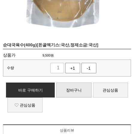
순대국육수(400g)[돈골엑기스:국산,정제소금:국산]
상품가
9,500
원
수량
+1
-1
바로 구매하기
장바구니
관심상품
관심상품
상품리뷰