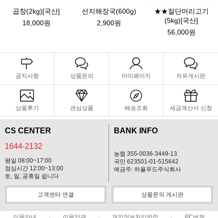
곱창(2kg)[국산]
선지해장국(600g)
★★절단머리고기
(5kg)[국산]
18,000원
2,900원
56,000원
공지사항
상품문의
마이페이지
자유게시판
상품후기
관심상품
배송조회
세금계산서 신청
CS CENTER
BANK INFO
1644-2132
농협 355-0036-3449-13
평일 08:00~17:00
국민 623501-01-515642
점심시간 12:00~13:00
예금주: 하율푸드주식회사
토, 일, 공휴일 쉽니다
고객센터 연결
상품문의 게시판
이용안내
이용약관
개인정보처리방침
PC버전