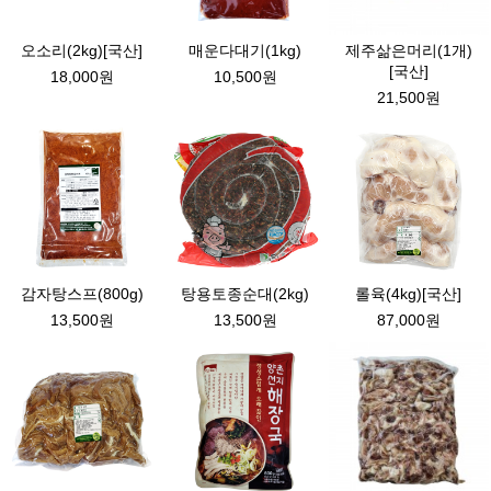
오소리(2kg)[국산]
매운다대기(1kg)
제주삶은머리(1개)
[국산]
18,000원
10,500원
21,500원
감자탕스프(800g)
탕용토종순대(2kg)
롤육(4kg)[국산]
13,500원
13,500원
87,000원