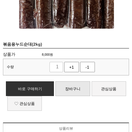
볶음용누드순대(2kg)
상품가
8,000
원
수량
+1
-1
바로 구매하기
장바구니
관심상품
관심상품
상품리뷰