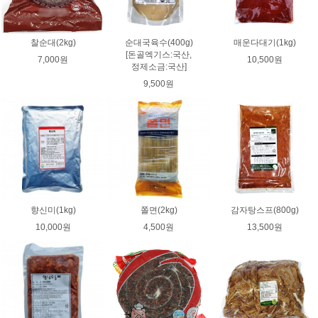
찰순대(2kg)
순대국육수(400g)
매운다대기(1kg)
[돈골엑기스:국산,
7,000원
10,500원
정제소금:국산]
9,500원
향신미(1kg)
쫄면(2kg)
감자탕스프(800g)
10,000원
4,500원
13,500원