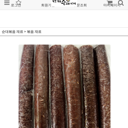
로그인
회원가입
주문조회
마이페이지
순대볶음 재료
>
볶음 재료