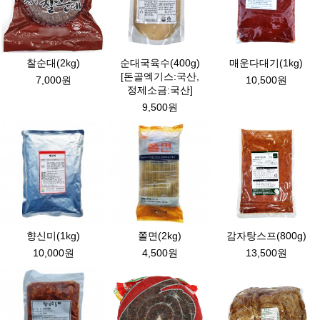
찰순대(2kg)
순대국육수(400g)
매운다대기(1kg)
[돈골엑기스:국산,
7,000원
10,500원
정제소금:국산]
9,500원
향신미(1kg)
쫄면(2kg)
감자탕스프(800g)
10,000원
4,500원
13,500원