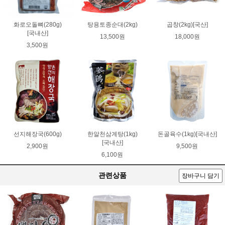
화로오돌뼈(280g)
탕용토종순대(2kg)
곱창(2kg)[국산]
[국내산]
13,500원
18,000원
3,500원
선지해장국(600g)
한알천삼계탕(1kg)
돈골육수(1kg)[국내산]
[국내산]
2,900원
9,500원
6,100원
관련상품
장바구니 담기