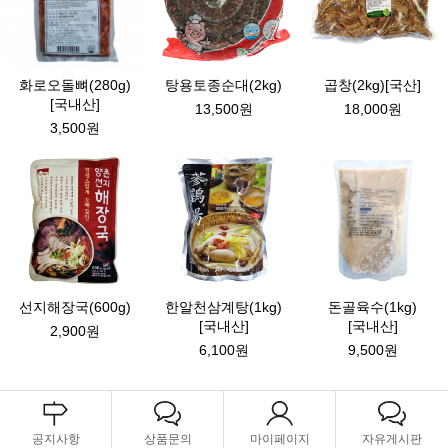
화로오돌뼈(280g)
탕용토종순대(2kg)
곱창(2kg)[국산]
[국내산]
13,500원
18,000원
3,500원
선지해장국(600g)
한알천삼계탕(1kg)
돈골육수(1kg)
[국내산]
[국내산]
2,900원
6,100원
9,500원
공지사항
상품문의
마이페이지
자유게시판