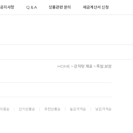
공지사항
Q & A
상품관련 문의
세금계산서 신청
HOME
>
감자탕 재료
>
족발,보쌈
이름순
인기상품순
추천상품순
높은가격순
낮은가격순