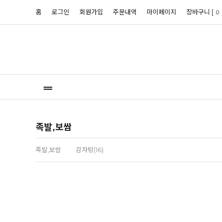
홈
로그인
회원가입
주문내역
마이페이지
장바구니 [
0
족발,보쌈
족발,보쌈
감자탕(16)