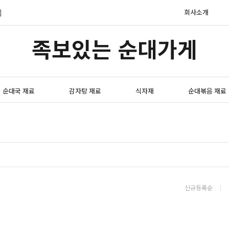
]
회사소개
족보있는 순대가게
순대국 재료
감자탕 재료
식자재
순대볶음 재료
신규등록순